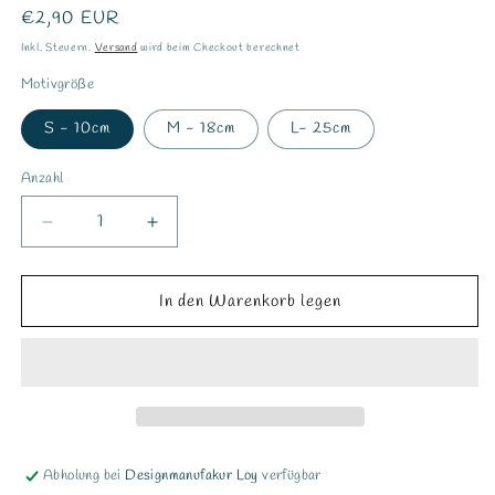
Normaler
€2,90 EUR
Preis
Inkl. Steuern.
Versand
wird beim Checkout berechnet
Motivgröße
S - 10cm
M - 18cm
L- 25cm
Anzahl
Verringere
Erhöhe
die
die
Menge
Menge
für
für
In den Warenkorb legen
Bügelbild
Bügelbild
&quot;you
&quot;you
make
make
my
my
heart
heart
pop&quot;
pop&quot;
Abholung bei
Designmanufakur Loy
verfügbar