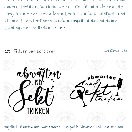
g
andere Textilien. Verleihe deinem Outfit oder deinen DIY-
o
Projekten einen besonderen Look – einfach aufbügeln und
staunen! Jetzt stöbern bei
deinbuegelbild.de
und deine
r
Lieblingsmotive finden. 🥂🍷🍺
i
e
Filtern und sortieren
69 Produkte
:
Bügelbild "abwarten und Sekt trinken"
Bügelbild "abwarten und Sekt trinken1"