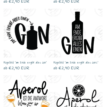
Normaler
ab €2,90 EUR
Normaler
ab €2,90 EUR
Preis
Preis
Bügelbild "am Ende ergibt alles Gin"
Bügelbild "am Ende ergibt alles Gin2"
Normaler
ab €2,90 EUR
Normaler
ab €2,90 EUR
Preis
Preis