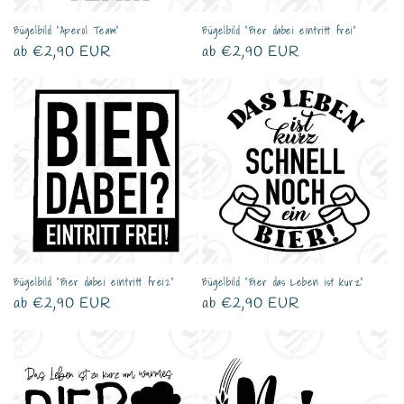
Bügelbild "Aperol Team"
Bügelbild "Bier dabei eintritt frei"
Normaler
ab €2,90 EUR
Normaler
ab €2,90 EUR
Preis
Preis
Bügelbild "Bier dabei eintritt frei2"
Bügelbild "Bier das Leben ist kurz"
Normaler
ab €2,90 EUR
Normaler
ab €2,90 EUR
Preis
Preis