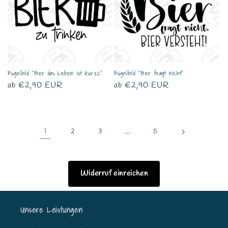
Bügelbild "Bier das Leben ist kurz2"
Bügelbild "Bier fragt nicht"
Normaler
ab €2,90 EUR
Normaler
ab €2,90 EUR
Preis
Preis
1
…
2
3
5
Widerruf einreichen
Unsere Leistungen