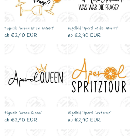
Bügelbild "Aperol ist die Antwort"
Bügelbild "Aperol ist die Anwort2"
Normaler
ab €2,90 EUR
Normaler
ab €2,90 EUR
Preis
Preis
Bügelbild "Aperol Queen"
Bügelbild "Aperol Spritztour"
Normaler
ab €2,90 EUR
Normaler
ab €2,90 EUR
Preis
Preis