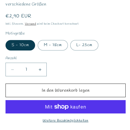
verschiedene Größen
Normaler
€2,90 EUR
Preis
Inkl. Steuern.
Versand
wird beim Checkout berechnet
Motivgröße
S - 10cm
M - 18cm
L- 25cm
Anzahl
Verringere
Erhöhe
die
die
Menge
Menge
für
für
In den Warenkorb legen
Bügelbild
Bügelbild
&quot;süßer
&quot;süßer
Bagger
Bagger
mit
mit
Gesicht&quot;
Gesicht&quot;
Weitere Bezahlmöglichkeiten