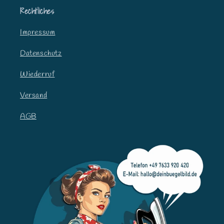
a
Rechtliches
l
t
Impressum
Datenschutz
Wiederruf
Versand
AGB