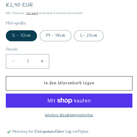
Normaler
€2,90 EUR
Preis
Inkl. Steuern.
Versand
wird beim Checkout berechnet
Motivgröße
S - 10cm
M - 18cm
L- 25cm
Anzahl
Verringere
Erhöhe
die
die
Menge
Menge
für
für
In den Warenkorb legen
Bügelbild
Bügelbild
&quot;Rentier
&quot;Rentier
Stempel&quot;
Stempel&quot;
Weitere Bezahlmöglichkeiten
Abholung bei
Designmanufakur Loy
verfügbar