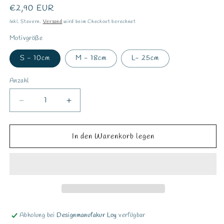
Normaler
€2,90 EUR
Preis
Inkl. Steuern.
Versand
wird beim Checkout berechnet
Motivgröße
S - 10cm
M - 18cm
L- 25cm
Anzahl
Verringere
Erhöhe
die
die
Menge
Menge
für
für
In den Warenkorb legen
Bügelbild
Bügelbild
&quot;In
&quot;In
My
My
Chiefs
Chiefs
Era&quot;
Era&quot;
Abholung bei
Designmanufakur Loy
verfügbar