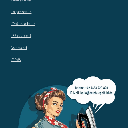
l
t
Impressum
Datenschutz
Wiederruf
Versand
AGB