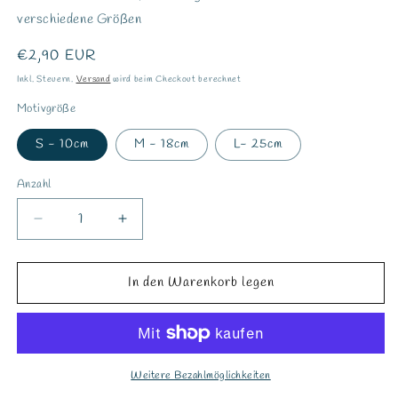
verschiedene Größen
Normaler
€2,90 EUR
Preis
Inkl. Steuern.
Versand
wird beim Checkout berechnet
Motivgröße
S - 10cm
M - 18cm
L- 25cm
Anzahl
Verringere
Erhöhe
die
die
Menge
Menge
für
für
In den Warenkorb legen
Bügelbild
Bügelbild
&quot;Hugs
&quot;Hugs
&amp;
&amp;
Kisses&quot;
Kisses&quot;
Weitere Bezahlmöglichkeiten