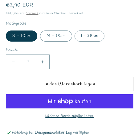
Normaler
€2,90 EUR
Preis
Inkl. Steuern.
Versand
wird beim Checkout berechnet
Motivgröße
S - 10cm
M - 18cm
L- 25cm
Anzahl
Verringere
Erhöhe
die
die
Menge
Menge
für
für
In den Warenkorb legen
Bügelbild
Bügelbild
&quot;Fuck
&quot;Fuck
you
you
so
so
much&quot;
much&quot;
Weitere Bezahlmöglichkeiten
Abholung bei
Designmanufakur Loy
verfügbar