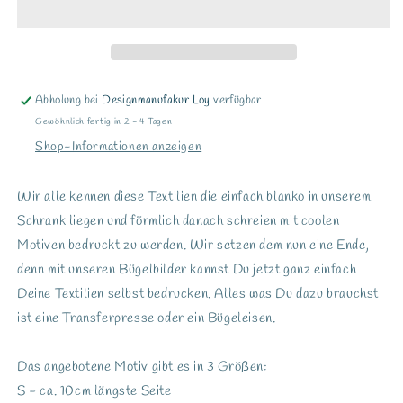
Bier
Bier
bitte&quot;
bitte&quot;
Abholung bei
Designmanufakur Loy
verfügbar
Gewöhnlich fertig in 2 - 4 Tagen
Shop-Informationen anzeigen
Wir alle kennen diese Textilien die einfach blanko in unserem
Schrank liegen und förmlich danach schreien mit coolen
Motiven bedruckt zu werden. Wir setzen dem nun eine Ende,
denn mit unseren Bügelbilder kannst Du jetzt ganz einfach
Deine Textilien selbst bedrucken. Alles was Du dazu brauchst
ist eine Transferpresse oder ein Bügeleisen.
Das angebotene Motiv gibt es in 3 Größen:
S - ca. 10cm längste Seite