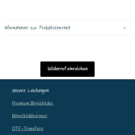
E
i
Informationen zur Produktsicherheit
n
k
l
a
p
p
Widerruf einreichen
b
a
Unsere Leistungen
r
e
Premium Büglebilder
r
I
Bügelbilddesigner
n
DTF-Transfers
h