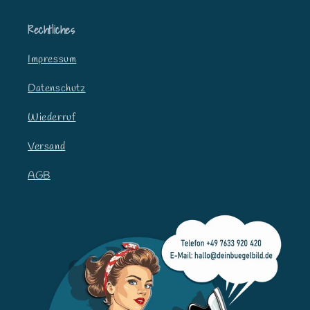
a
Rechtliches
l
t
Impressum
Datenschutz
Wiederruf
Versand
AGB