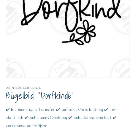
DEIN BÜGELBILD.DE
Bügelbild "Dorfkind6"
✔️ hochwertiges Transfer ✔️einfache Verarbeitung ✔️ sehr
elastisch ✔️ hohe weiß Deckung ✔️ hohe Waschbarkeit ✔️
verschiedene Größen