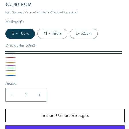
Normaler
€2,90 EUR
Preis
Inkl. Steuern.
Versand
wird beim Checkout berechnet
Motivgröße
S - 10cm
M - 18cm
L- 25cm
Druckfarbe:
Weiß
Weiß
Schwarz
Rot
Rosa
Orange
Lila
Grün
Grau
Gelb
Blau
Anzahl
Verringere
Erhöhe
die
die
Menge
Menge
für
für
In den Warenkorb legen
Bügelbild
Bügelbild
&quot;Aperol
&quot;Aperol