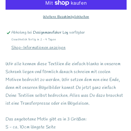
ist
ist
die
die
Anwort2&quot;
Anwort2&quot;
Weitere Bezahlmöglichkeiten
Abholung bei
Designmanufakur Loy
verfügbar
Gewöhnlich fertig in 2 - 4 Tagen
Shop-Informationen anzeigen
Wir alle kennen diese Textilien die einfach blanko in unserem
Schrank liegen und förmlich danach schreien mit coolen
Motiven bedruckt zu werden. Wir setzen dem nun eine Ende,
denn mit unseren Bügelbilder kannst Du jetzt ganz einfach
Deine Textilien selbst bedrucken. Alles was Du dazu brauchst
ist eine Transferpresse oder ein Bügeleisen.
Das angebotene Motiv gibt es in 3 Größen:
S - ca. 10cm längste Seite