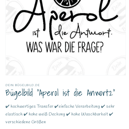
DEIN BÜGELBILD.DE
Bügelbild "Aperol ist die Anwort2"
✔️ hochwertiges Transfer ✔️einfache Verarbeitung ✔️ sehr
elastisch ✔️ hohe weiß Deckung ✔️ hohe Waschbarkeit ✔️
verschiedene Größen